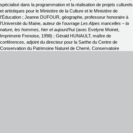
spécialisé dans la programmation et la réalisation de projets culturels
et artistiques pour le Ministère de la Culture et le Ministère de
l’Éducation ; Jeanne DUFOUR, géographe, professeur honoraire à
l’Université du Maine, auteur de l’ouvrage
Les Alpes mancelles – la
nature, les hommes, hier et aujourd’hui
(avec Evelyne Moinet,
Imprimerie Frenoise, 1998) ; Gérald HUNAULT, maître de
conférences, adjoint du directeur pour la Sarthe du Centre de
Conservation du Patrimoine Naturel de Cherré, Conservatoire
Botanique National du Bassin Parisien, Muséum National d’Histoire
Naturelle ; André LAUNAY, botaniste et aquarelliste, responsable de
la page botanique dans le mensuel
Maine Découvertes
,
correspondant du Conservatoire Botanique National du Bassin
Parisien ; Guy MOTEL, vice-président de la Société d’Horticulture de
la Sarthe, botaniste et ornithologue, enseignant et auteur de plusieurs
ouvrages, dont
L’érable
, Ed. Actes Sud, 2013.
↩
Page précédente