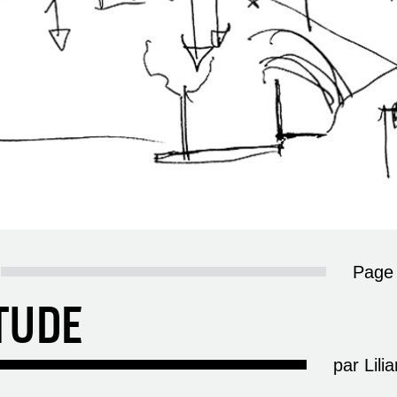
Page 
TUDE
par Lili