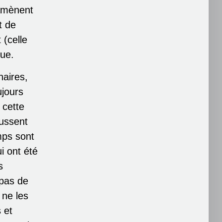
 amènent
t de
 (celle
que.
naires,
ujours
 cette
oussent
mps sont
i ont été
s
 pas de
 ne les
 et