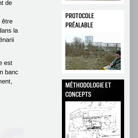
nt de
PROTOCOLE
 être
PRÉALABLE
dans la
énarii
e est
un banc
ment,
MÉTHODOLOGIE ET
CONCEPTS