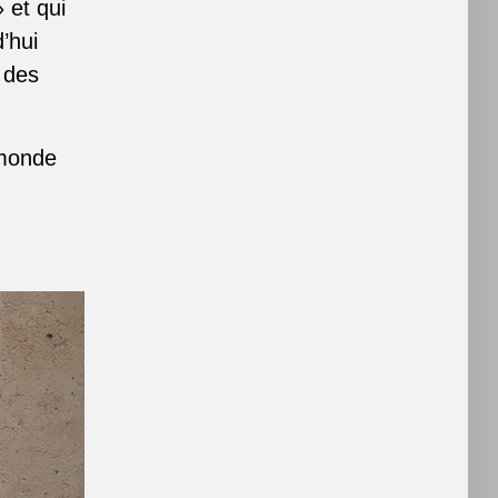
 et qui
’hui
 des
 monde