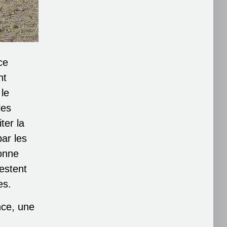
ce
nt
 le
les
ter la
par les
bonne
estent
es.
nce, une